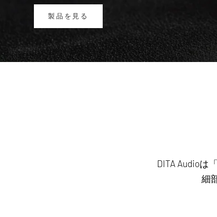
製品を見る
DITA Au
細