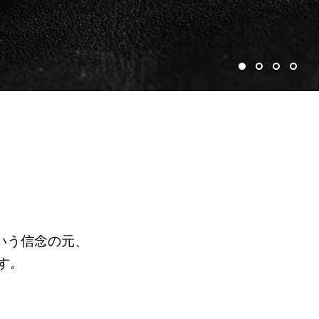
という信念の元、
す。