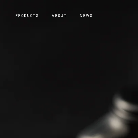
ス
キ
PRODUCTS
ABOUT
NEWS
ッ
プ
PRODUCTS
ABOUT
NEWS
し
て
コ
ン
テ
ン
ツ
に
移
動
す
る